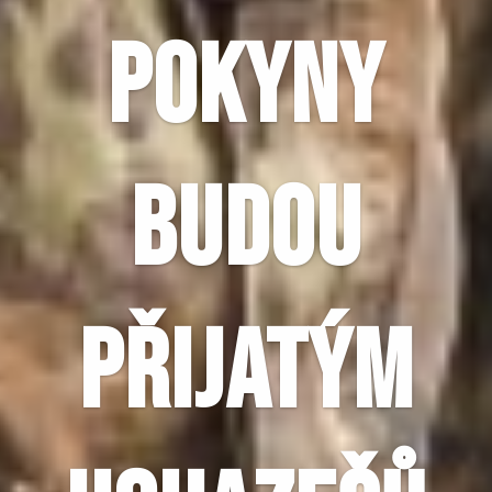
POKYNY
BUDOU
PŘIJATÝM